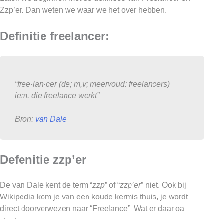
Zzp’er. Dan weten we waar we het over hebben.
Definitie freelancer:
“free·lan·cer (de; m,v; meervoud: freelancers)
iem. die freelance werkt”
Bron:
van Dale
Defenitie zzp’er
De van Dale kent de term “
zzp
” of “
zzp’er
” niet. Ook bij
Wikipedia kom je van een koude kermis thuis, je wordt
direct doorverwezen naar “Freelance”. Wat er daar oa