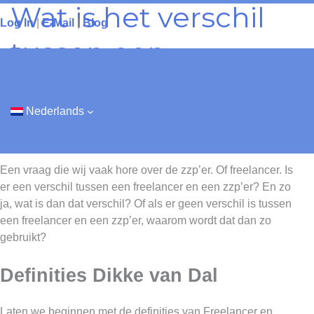
Wat is het verschil
Ga
Log In
|
E-Mail
|
Blog
naar
de
tussen een
inhoud
freelancer en een
zzp’er
Nederlands
Een vraag die wij vaak hore over de zzp’er. Of freelancer. Is
er een verschil tussen een freelancer en een zzp’er? En zo
ja, wat is dan dat verschil? Of als er geen verschil is tussen
een freelancer en een zzp’er, waarom wordt dat dan zo
gebruikt?
Definities Dikke van Dal
Laten we beginnen met de definities van Freelancer en