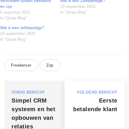
Verschillen tussen freelance
Wat is een Zelfstandige?
en zzp
29 september 2021
5 augustus 2021
In "Qraia Blog"
In "Qraia Blog"
Wat is een zelfstandige?
29 september 2021
In "Qraia Blog"
Freelancer
Zzp
VORIG BERICHT
VOLGEND BERICHT
Simpel CRM
Eerste
systeem en het
betalende klant
opbouwen van
relaties