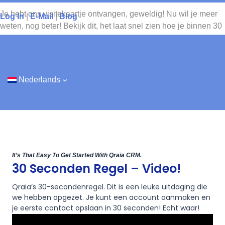
Ga
Je hebt ons visitekaartje ontvangen, geweldig! Nu wil je meer
Log In
|
E-Mail
|
Blog
naar
weten, nog beter! Bekijk dit, het laat snel zien hoe je binnen 30
de
seconden aan de slag kunt.
inhoud
En nog beter, wil je een enorme korting? We hebben een
kortingscoupon onderaan deze pagina…
Nederlands
It’s That Easy To Get Started With Qraia CRM.
30 Seconden Regel – Video!
Qraia’s 30-secondenregel. Dit is een leuke uitdaging die
we hebben opgezet. Je kunt een account aanmaken en
je eerste contact opslaan in 30 seconden! Echt waar!